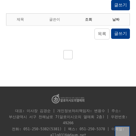
글쓰기
제목
글쓴이
조회
날짜
글쓰기
목록
대표: 이사장 김경순 | 개인정보처리책임자: 변용수 | 주소:
부산광역시 서구 천해남로 7(알로이시오의 열매회 2층) | 우편번호:
49266
전화: 051-250-5382(5381) | 팩스: 051-250-5378 | 이메일:
allo0316@daum.net