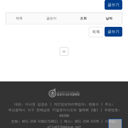
글쓰기
제목
글쓴이
조회
날짜
글쓰기
목록
대표: 이사장 김경순 | 개인정보처리책임자: 변용수 | 주소:
부산광역시 서구 천해남로 7(알로이시오의 열매회 2층) | 우편번호:
49266
전화: 051-250-5382(5381) | 팩스: 051-250-5378 | 이메일:
allo0316@daum.net