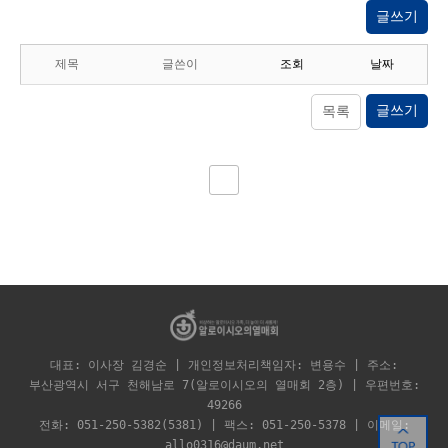
글쓰기
제목
글쓴이
조회
날짜
글쓰기
목록
대표: 이사장 김경순 | 개인정보처리책임자: 변용수 | 주소:
부산광역시 서구 천해남로 7(알로이시오의 열매회 2층) | 우편번호:
49266
전화: 051-250-5382(5381) | 팩스: 051-250-5378 | 이메일:
allo0316@daum.net