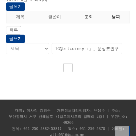
글쓰기
제목
글쓴이
조회
날짜
목록
글쓰기
대표: 이사장 김경순 | 개인정보처리책임자: 변용수 | 주소:
부산광역시 서구 천해남로 7(알로이시오의 열매회 2층) | 우편번호:
49266
전화: 051-250-5382(5381) | 팩스: 051-250-5378 | 이메일:
allo0316@daum.net