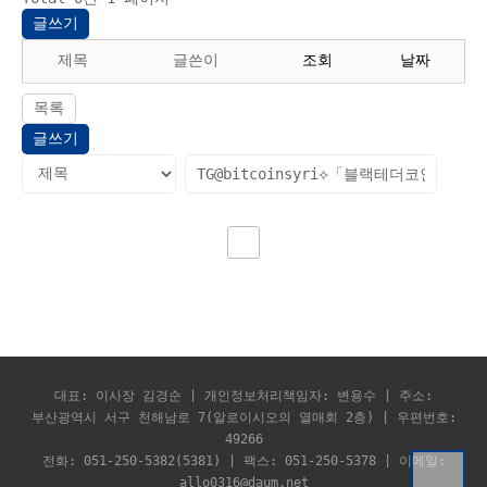
글쓰기
제목
글쓴이
조회
날짜
목록
글쓰기
대표: 이사장 김경순 | 개인정보처리책임자: 변용수 | 주소:
부산광역시 서구 천해남로 7(알로이시오의 열매회 2층) | 우편번호:
49266
전화: 051-250-5382(5381) | 팩스: 051-250-5378 | 이메일:
allo0316@daum.net