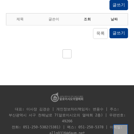
글쓰기
제목
글쓴이
조회
날짜
글쓰기
목록
대표: 이사장 김경순 | 개인정보처리책임자: 변용수 | 주소:
부산광역시 서구 천해남로 7(알로이시오의 열매회 2층) | 우편번호:
49266
전화: 051-250-5382(5381) | 팩스: 051-250-5378 | 이메일:
allo0316@daum.net