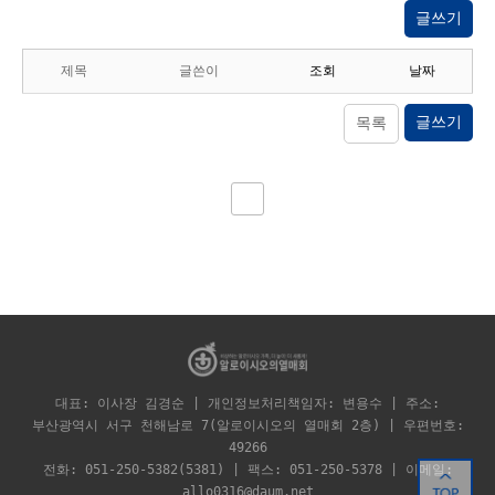
글쓰기
제목
글쓴이
조회
날짜
글쓰기
목록
대표: 이사장 김경순 | 개인정보처리책임자: 변용수 | 주소:
부산광역시 서구 천해남로 7(알로이시오의 열매회 2층) | 우편번호:
49266
전화: 051-250-5382(5381) | 팩스: 051-250-5378 | 이메일:
allo0316@daum.net