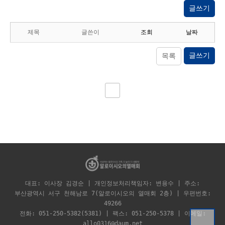
글쓰기
제목
글쓴이
조회
날짜
글쓰기
목록
대표: 이사장 김경순 | 개인정보처리책임자: 변용수 | 주소:
부산광역시 서구 천해남로 7(알로이시오의 열매회 2층) | 우편번호:
49266
전화: 051-250-5382(5381) | 팩스: 051-250-5378 | 이메일:
allo0316@daum.net