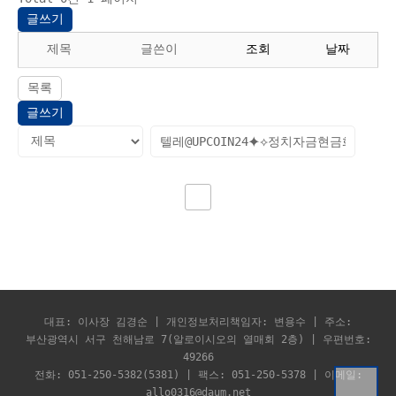
글쓰기
제목
글쓴이
조회
날짜
목록
글쓰기
대표: 이사장 김경순 | 개인정보처리책임자: 변용수 | 주소:
부산광역시 서구 천해남로 7(알로이시오의 열매회 2층) | 우편번호:
49266
전화: 051-250-5382(5381) | 팩스: 051-250-5378 | 이메일:
allo0316@daum.net