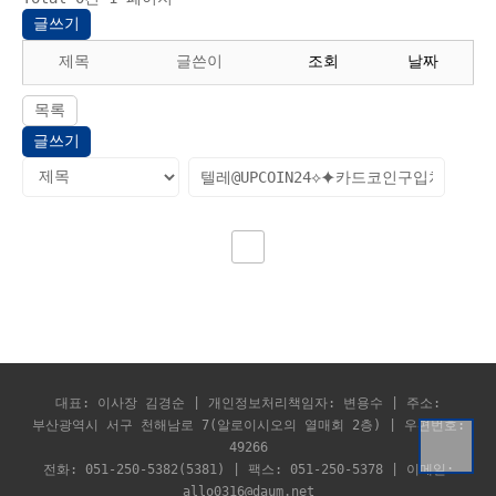
글쓰기
제목
글쓴이
조회
날짜
목록
글쓰기
대표: 이사장 김경순 | 개인정보처리책임자: 변용수 | 주소:
부산광역시 서구 천해남로 7(알로이시오의 열매회 2층) | 우편번호:
49266
전화: 051-250-5382(5381) | 팩스: 051-250-5378 | 이메일:
allo0316@daum.net