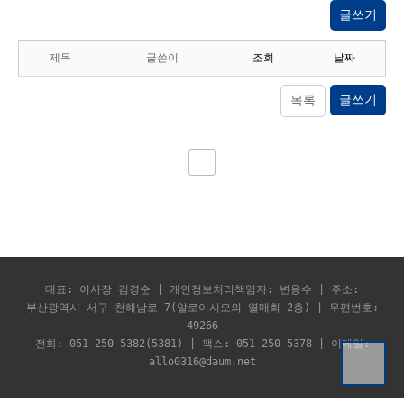
글쓰기
제목
글쓴이
조회
날짜
글쓰기
목록
대표: 이사장 김경순 | 개인정보처리책임자: 변용수 | 주소:
부산광역시 서구 천해남로 7(알로이시오의 열매회 2층) | 우편번호:
49266
전화: 051-250-5382(5381) | 팩스: 051-250-5378 | 이메일:
allo0316@daum.net