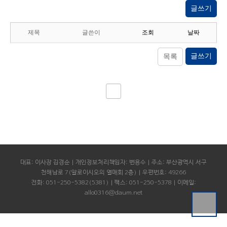
글쓰기
제목
글쓴이
조회
날짜
글쓰기
목록
대표: 이사장 김경순 | 개인정보처리책임자: 변용수 | 주소: 부산광역시 서구
천해남로 7(알로이시오의 열매회 2층) | 우편번호: 49266
전화: 051-250-5382(5381) | 팩스: 051-250-5378 | 이메일:
allo0316@daum.net