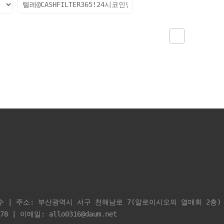
| 주소: 부산광역시 서구 천해남로 7(알로이시오의 열매회 2층) |
378 | 이메일: allo0316@daum.net