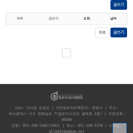
글쓰기
제목
글쓴이
조회
날짜
글쓰기
목록
대표: 이사장 김경순 | 개인정보처리책임자: 변용수 | 주소:
부산광역시 서구 천해남로 7(알로이시오의 열매회 2층) | 우편번호:
49266
전화: 051-250-5382(5381) | 팩스: 051-250-5378 | 이메일:
allo0316@daum.net