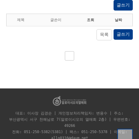
글쓰기
제목
글쓴이
조회
날짜
글쓰기
목록
대표: 이사장 김경순 | 개인정보처리책임자: 변용수 | 주소:
부산광역시 서구 천해남로 7(알로이시오의 열매회 2층) | 우편번호:
49266
전화: 051-250-5382(5381) | 팩스: 051-250-5378 | 이메일:
allo0316@daum.net