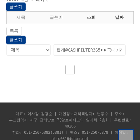
글쓰기
제목
글쓴이
조회
날짜
목록
글쓰기
대표: 이사장 김경순 | 개인정보처리책임자: 변용수 | 주소:
부산광역시 서구 천해남로 7(알로이시오의 열매회 2층) | 우편번호:
49266
전화: 051-250-5382(5381) | 팩스: 051-250-5378 | 이메일:
allo0316@daum.net