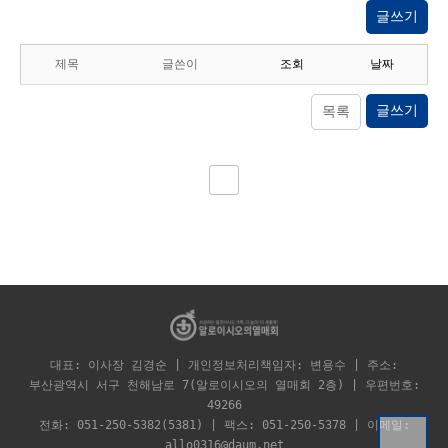
글쓰기
제목
글쓴이
조회
날짜
글쓰기
목록
대표: 이사장 김경순 | 개인정보처리책임자: 변용수 | 주소:
부산광역시 서구 천해남로 7(알로이시오의 열매회 2층) | 우편번호:
49266
전화: 051-250-5382(5381) | 팩스: 051-250-5378 | 이메일:
allo0316@daum.net