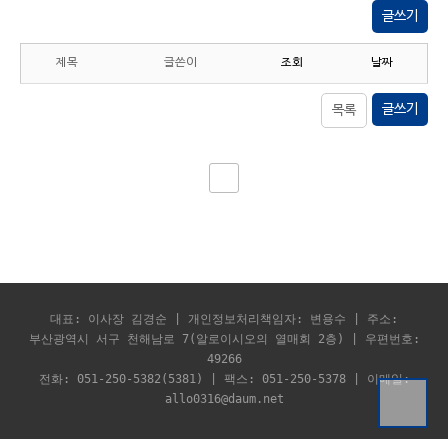
글쓰기
제목
글쓴이
조회
날짜
글쓰기
목록
대표: 이사장 김경순 | 개인정보처리책임자: 변용수 | 주소:
부산광역시 서구 천해남로 7(알로이시오의 열매회 2층) | 우편번호:
49266
전화: 051-250-5382(5381) | 팩스: 051-250-5378 | 이메일:
allo0316@daum.net