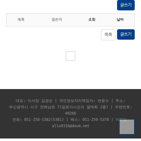
글쓰기
제목
글쓴이
조회
날짜
글쓰기
목록
대표: 이사장 김경순 | 개인정보처리책임자: 변용수 | 주소:
부산광역시 서구 천해남로 7(알로이시오의 열매회 2층) | 우편번호:
49266
전화: 051-250-5382(5381) | 팩스: 051-250-5378 | 이메일:
allo0316@daum.net