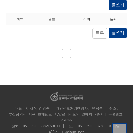
글쓰기
제목
글쓴이
조회
날짜
글쓰기
목록
대표: 이사장 김경순 | 개인정보처리책임자: 변용수 | 주소:
부산광역시 서구 천해남로 7(알로이시오의 열매회 2층) | 우편번호:
49266
전화: 051-250-5382(5381) | 팩스: 051-250-5378 | 이메일:
allo0316@daum.net