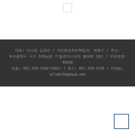
대표: 이사장 김경순 | 개인정보처리책임자: 변용수 | 주소:
부산광역시 서구 천해남로 7(알로이시오의 열매회 2층) | 우편번호:
49266
전화: 051-250-5382(5381) | 팩스: 051-250-5378 | 이메일:
allo0316@daum.net