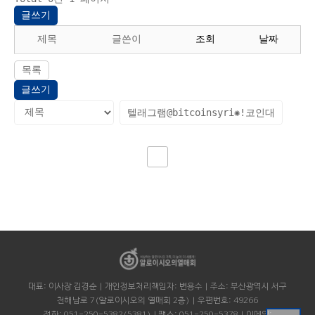
글쓰기
제목
글쓴이
조회
날짜
목록
글쓰기
대표: 이사장 김경순 | 개인정보처리책임자: 변용수 | 주소: 부산광역시 서구
천해남로 7(알로이시오의 열매회 2층) | 우편번호: 49266
전화: 051-250-5382(5381) | 팩스: 051-250-5378 | 이메일: