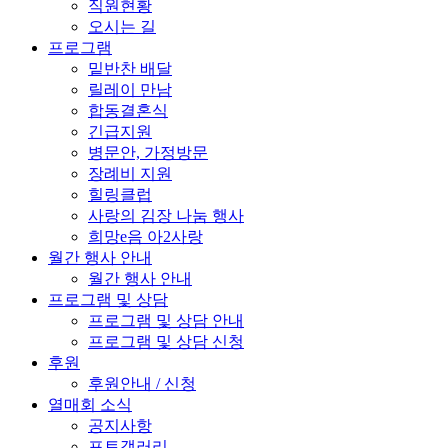
직원현황
오시는 길
프로그램
밑반찬 배달
릴레이 만남
합동결혼식
긴급지원
병문안, 가정방문
장례비 지원
힐링클럽
사랑의 김장 나눔 행사
희망e음 아2사랑
월간 행사 안내
월간 행사 안내
프로그램 및 상담
프로그램 및 상담 안내
프로그램 및 상담 신청
후원
후원안내 / 신청
열매회 소식
공지사항
포토갤러리