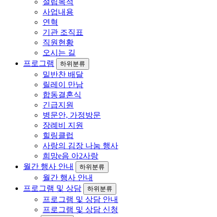
설립목적
사업내용
연혁
기관 조직표
직원현황
오시는 길
프로그램
하위분류
밑반찬 배달
릴레이 만남
합동결혼식
긴급지원
병문안, 가정방문
장례비 지원
힐링클럽
사랑의 김장 나눔 행사
희망e음 아2사랑
월간 행사 안내
하위분류
월간 행사 안내
프로그램 및 상담
하위분류
프로그램 및 상담 안내
프로그램 및 상담 신청