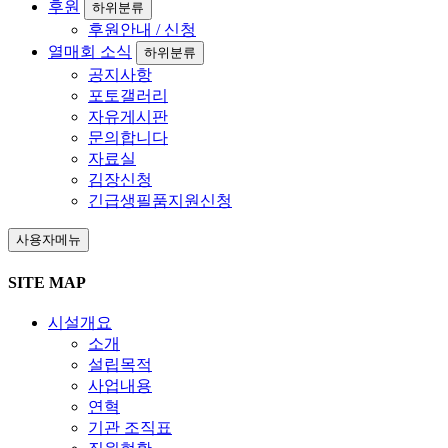
후원
하위분류
후원안내 / 신청
열매회 소식
하위분류
공지사항
포토갤러리
자유게시판
문의합니다
자료실
김장신청
긴급생필품지원신청
사용자메뉴
SITE MAP
시설개요
소개
설립목적
사업내용
연혁
기관 조직표