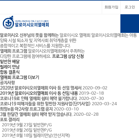
회원가입
로그인
알로이시오 신부님의 뜻을 함께하는
알로이시오 열매회
알로이시오의열매회는 아동
양육 시설 퇴소자 및 지역사회 취약계층을 위한
종합적이고 복합적인 서비스를 지원합니다.
열매회 프로그램
알로이시오의열매회에서 주최하는
다양한 프로그램에 참여하세요.
프로그램 상담 신청
밑반찬 배달
릴레이 만남
합동 결혼식
열매회 프로그램 더보기
공지사항
2020년 알로이시오의열매회 이사 등 선임 명세서
2020-09-02
2019년 알로이시오의열매회 이사 등 선임 내용
2019-02-18
코로나19로 인해 열매회 쉼터 예약 불가합니다.
2020-07-30
코로나19 피해자들을 위한 밑반찬 지원사업(단기사업)
2020-03-24
희망e음 아2사랑 프로그램 공지
2020-03-10
3월 한달간 열매회 쉼터 예약 받지 않습니다.
2020-02-28
포토 갤러리
2019년 9월 23일 밑반찬P/G
2019년 8월 26일 밑반찬P/G
2019년 8월 18일 릴레이만남(안산지역)