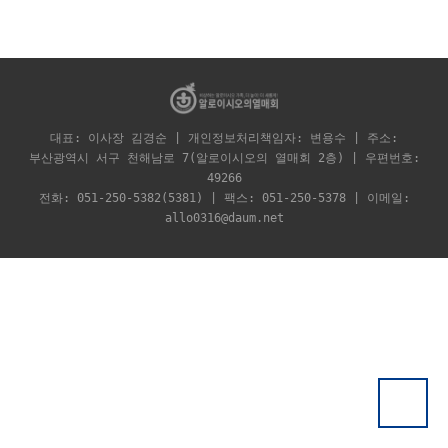
대표: 이사장 김경순 | 개인정보처리책임자: 변용수 | 주소:
부산광역시 서구 천해남로 7(알로이시오의 열매회 2층) | 우편번호:
49266
전화: 051-250-5382(5381) | 팩스: 051-250-5378 | 이메일:
allo0316@daum.net